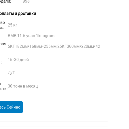
одели:
998
оплаты и доставки
тво
25 кг
за:
RMB 11.5 yuan 1kilogram
вая
5КГ182мм*168мм*255мм,25КГ360мм*220мм*420мм
15-30 дней
:
Д/П
а
30 тонн в месяц
сти:
есь Сейчас