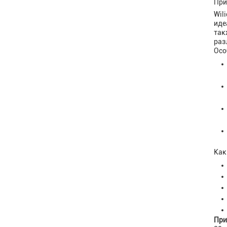
При
Wil
иде
так
раз
Осо
Как
При