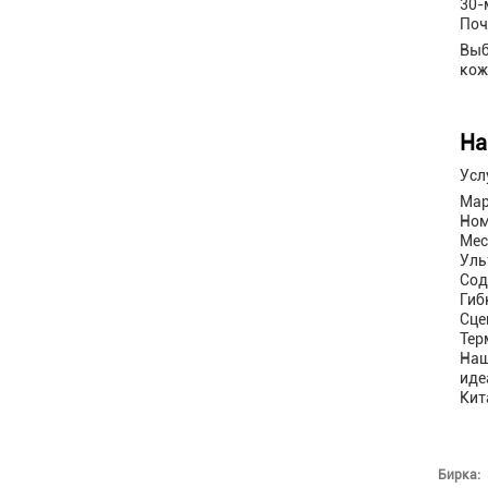
30-
Поч
Выб
кож
На
Усл
Мар
Ном
Мес
Уль
Сод
Гиб
Сце
Тер
Наш
иде
Кит
Бирка: