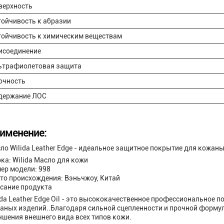
верхность
тойчивость к абразии
тойчивость к химическим веществам
исоединение
ьтрафиолетовая защита
очность
держание ЛОС
именение:
ло Wilida Leather Edge - идеальное защитное покрытие для кожан
ка: Wilida Масло для кожи
ер модели: 998
то происхождения: Вэньчжоу, Китай
сание продукта
ida Leather Edge Oil - это высококачественное профессиональное 
аных изделий..Благодаря сильной сцепленности и прочной формул
чшения внешнего вида всех типов кожи.