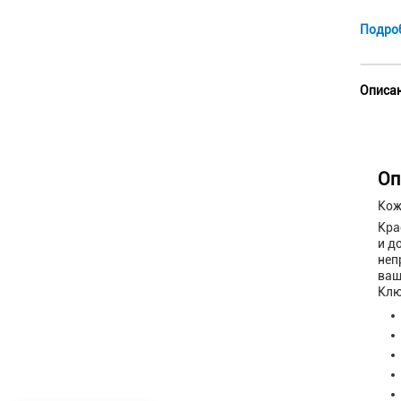
Подро
Описан
Оп
Кож
Кра
и д
неп
ваш
Клю