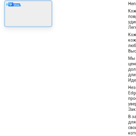
Неп
Кож
пов
уди
Лег
Кож
кож
люб
Выс
Мы 
цен
дол
дли
Иде
Нез
Edg
про
уве
Зак
В з
для
сво
кот