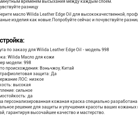
минутным временем высыхания между каждым слоем.
увствуйте разницу
ерите масло Wilida Leather Edge Oil для высококачественной, про
аные изделия как новые.Попробуйте сейчас и почувствуйте разниц
стройка:
уга по заказу для Wilida Leather Edge Oil - модель 998
ка: Wilida Масло для кожи
ер модели: 998
то происхождения: Вэньчжоу, Китай
трафиолетовая защита: Да
ержание ЛОС: низкое
кость: высокая
пление: сильное
мостойкость: да
а персонализированная кожаная краска специально разработана 
альное решение для защиты и улучшения красоты ваших кожаных 
ай, гарантируя высочайшее качество и мастерство.