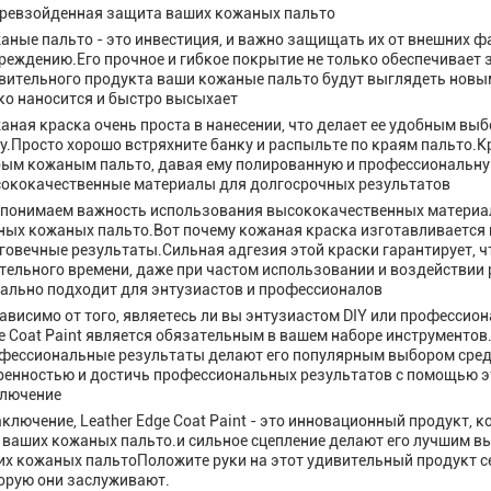
ревзойденная защита ваших кожаных пальто
аные пальто - это инвестиция, и важно защищать их от внешних ф
реждению.Его прочное и гибкое покрытие не только обеспечивает
вительного продукта ваши кожаные пальто будут выглядеть новы
ко наносится и быстро высыхает
аная краска очень проста в нанесении, что делает ее удобным выб
у.Просто хорошо встряхните банку и распыльте по краям пальто.Кр
ым кожаным пальто, давая ему полированную и профессиональну
ококачественные материалы для долгосрочных результатов
понимаем важность использования высококачественных материал
ных кожаных пальто.Вот почему кожаная краска изготавливается 
говечные результаты.Сильная адгезия этой краски гарантирует, чт
тельного времени, даже при частом использовании и воздействии
ально подходит для энтузиастов и профессионалов
ависимо от того, являетесь ли вы энтузиастом DIY или профессио
e Coat Paint является обязательным в вашем наборе инструментов
фессиональные результаты делают его популярным выбором сред
ренностью и достичь профессиональных результатов с помощью э
лючение
аключение, Leather Edge Coat Paint - это инновационный продукт,
 ваших кожаных пальто.и сильное сцепление делают его лучшим вы
их кожаных пальтоПоложите руки на этот удивительный продукт с
орую они заслуживают.