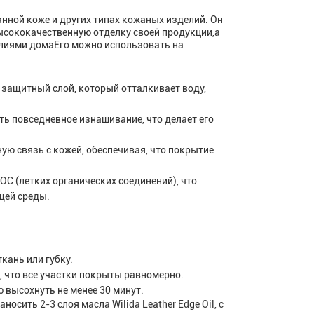
анной коже и других типах кожаных изделий. Он
ысококачественную отделку своей продукции,а
елиями домаЕго можно использовать на
т защитный слой, который отталкивает воду,
ь повседневное изнашивание, что делает его
ную связь с кожей, обеспечивая, что покрытие
С (летких органических соединений), что
щей среды.
ткань или губку.
 что все участки покрыты равномерно.
высохнуть не менее 30 минут.
сить 2-3 слоя масла Wilida Leather Edge Oil, с