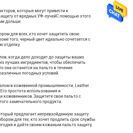
акторов, которые могут привести к
 защиту от вредных УФ-лучейС помощью этого
ми дольше.
ором для всех, кто хочет защитить свою
оме того, черный цвет идеально сочетается с
ю отделку.
ов, когда дело доходит до защиты ваших
из лучших ингредиентов, чтобы обеспечить
о она останется на пальто в течение
 различных погодных условий.
налом в кожевенной промышленности, Leather
.Его простота использования и
и кожевенников.Защитите свои пальто с
того замечательного продукта.
 который предлагает непревзойденную защиту
бором для тех, кто хочет продлить срок службы
егодня и дайте своим кожаным пальто защиту,