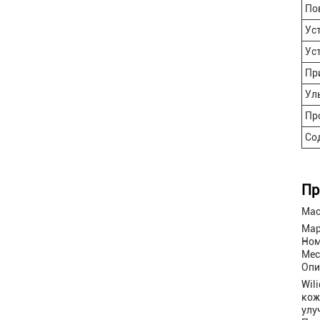
По
Ус
Ус
Пр
Ул
Пр
Со
Пр
Мас
Мар
Ном
Мес
Опи
Wil
кож
улу