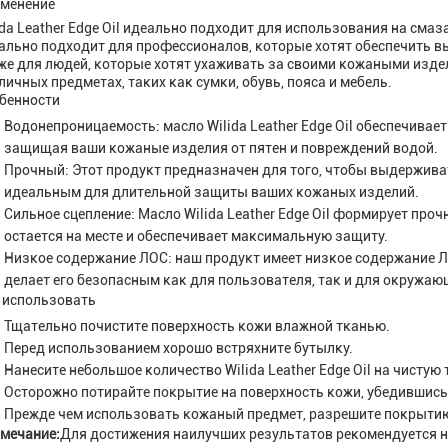
менение
ida Leather Edge Oil идеально подходит для использования на смаз
ально подходит для профессионалов, которые хотят обеспечить в
же для людей, которые хотят ухаживать за своими кожаными изд
личных предметах, таких как сумки, обувь, пояса и мебель.
бенности
Водонепроницаемость: масло Wilida Leather Edge Oil обеспечивае
защищая ваши кожаные изделия от пятен и повреждений водой.
Прочный: Этот продукт предназначен для того, чтобы выдерживат
идеальным для длительной защиты ваших кожаных изделий.
Сильное сцепление: Масло Wilida Leather Edge Oil формирует проч
остается на месте и обеспечивает максимальную защиту.
Низкое содержание ЛОС: наш продукт имеет низкое содержание ЛО
делает его безопасным как для пользователя, так и для окружаю
 использовать
Тщательно почистите поверхность кожи влажной тканью.
Перед использованием хорошо встряхните бутылку.
Нанесите небольшое количество Wilida Leather Edge Oil на чистую 
Осторожно потирайте покрытие на поверхность кожи, убедившись,
Прежде чем использовать кожаный предмет, разрешите покрытию 
мечание:
Для достижения наилучших результатов рекомендуется нано