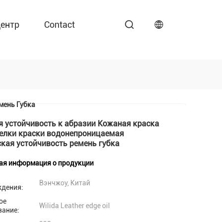
ентр
Contact
мень Губка
 устойчивость к абразии Кожаная краска
елки краски водонепроницаемая
кая устойчивость ремень губка
ая информация о продукции
Вэнчжоу, Китай
ждения:
ое
Wilida Leather edge oil
вание: