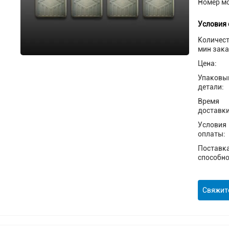
Номер м
Условия 
Количес
мин зака
Цена:
Упаковы
детали:
Время
доставки
Условия
оплаты:
Поставк
способно
Свяжит