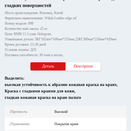
гладких поверхностей
Место происхождения: Вэнчжоу, Китай
Фирменное наименование: Wilida Leather edge oil
Номер модели: 998
Количество мин заказа: 25 кг
Цена: RMB 11.5 yuan 1kilogram
Упаковывая детали: 5КГ182мм*168мм*255мм,25КГ360мм*220мм*420мм
Время доставки: 15-30 дней
Условия оплаты: Д/П
Поставка способности: 30 тонн в месяц
Деталь
Description
Выделить:
высокая устойчивость к абразию кожаная краска на краях
,
Краска с гладкими краями для кожи
,
гладкая кожаная краска на краю пальто
1Прочность:
Высокий
2Применение:
Покрытие краев