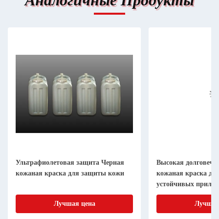
Аналогичные Продукты
Ультрафиолетовая защита Черная
Высокая долговечн
кожаная краска для защиты кожи
кожаная краска дл
устойчивых прило
Лучшая цена
Лучшая