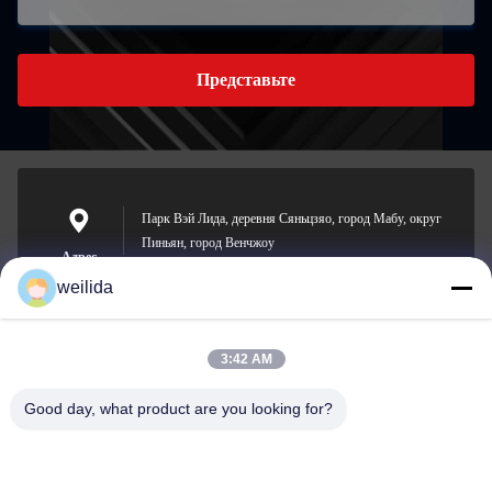
Представьте
Парк Вэй Лида, деревня Сяньцзяо, город Мабу, округ
Пиньян, город Венчжоу
Адрес
weilida
3:42 AM
1013008132@qq.com
E-mail
Good day, what product are you looking for?