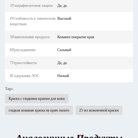
3Ультрафиолетовая защита:
Да, да.
4Устойчивость к химическим
Высокий
веществам:
5Наименование продукта:
Кожаное покрытие края
6Присоединение:
Сильный
7Термостойкость:
Да, да.
8Содержание ЛОС:
Низкий
Tags:
Краска с гладкими краями для кожи
гладкая кожаная краска на краю пальто
25 мл кожевенной краски