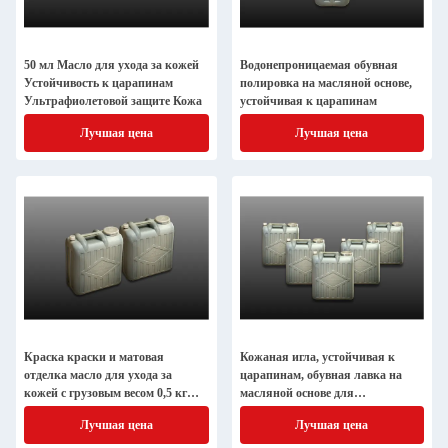
50 мл Масло для ухода за кожей
Водонепроницаемая обувная
Устойчивость к царапинам
полировка на масляной основе,
Ультрафиолетовой защите Кожа
устойчивая к царапинам
Лучшая цена
Лучшая цена
Краска краски и матовая
Кожаная игла, устойчивая к
отделка масло для ухода за
царапинам, обувная лавка на
кожей с грузовым весом 0,5 кг
масляной основе для
обувь
долговременной работы
Лучшая цена
Лучшая цена