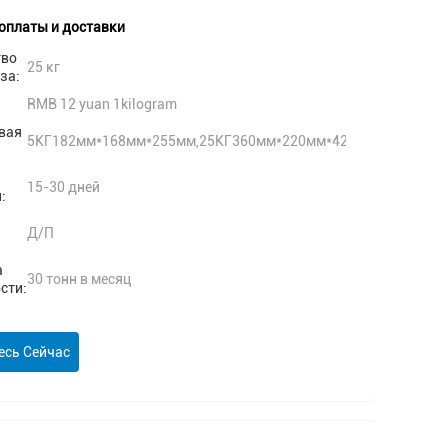
оплаты и доставки
тво
25 кг
за:
RMB 12 yuan 1kilogram
вая
5КГ182мм*168мм*255мм,25КГ360мм*220мм*420мм
15-30 дней
:
Д/П
а
30 тонн в месяц
сти:
есь Сейчас