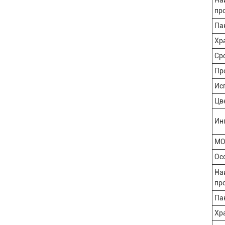
На
пр
Па
Хр
Ср
Пр
Ис
Цв
Ин
МО
Ос
На
пр
Па
Хр