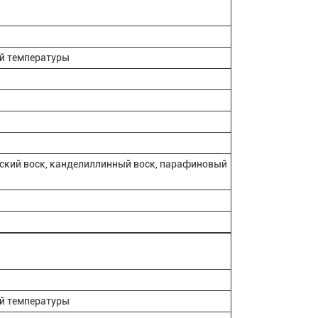
ой температуры
бский воск, канделиллинный воск, парафиновый
ой температуры