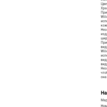
Цве
Хра
При
Wil
исп
кож
Нез
изд
шир
При
вид
Wil
исп
вид
вид
Нез
что
она
На
Мар
Ном