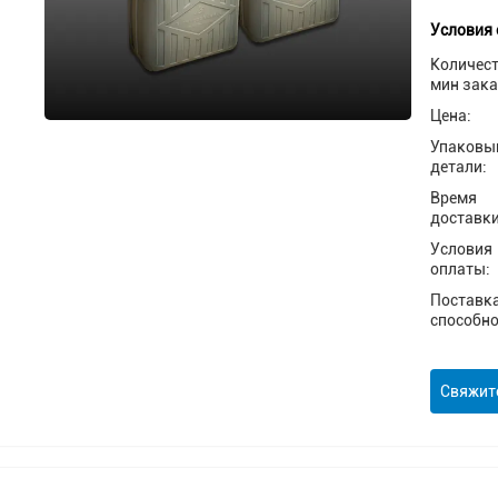
Условия 
Количес
мин зака
Цена:
Упаковы
детали:
Время
доставки
Условия
оплаты:
Поставк
способно
Свяжит