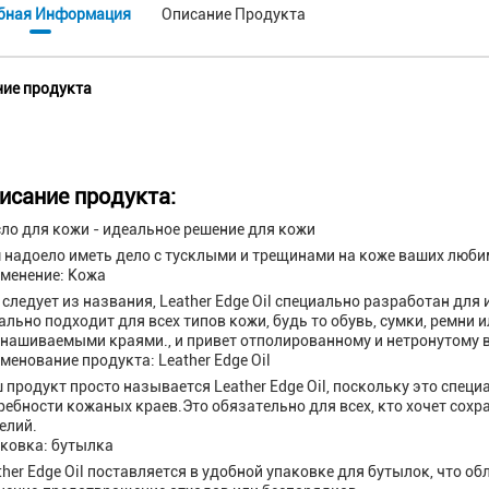
бная Информация
Описание Продукта
ие продукта
исание продукта:
ло для кожи - идеальное решение для кожи
 надоело иметь дело с тусклыми и трещинами на коже ваших люб
менение: Кожа
 следует из названия, Leather Edge Oil специально разработан дл
ально подходит для всех типов кожи, будь то обувь, сумки, ремн
знашиваемыми краями., и привет отполированному и нетронутому в
менование продукта: Leather Edge Oil
 продукт просто называется Leather Edge Oil, поскольку это спец
ребности кожаных краев.Это обязательно для всех, кто хочет сохр
елий.
ковка: бутылка
ther Edge Oil поставляется в удобной упаковке для бутылок, что об