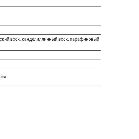
бский воск, канделиллинный воск, парафиновый
сия