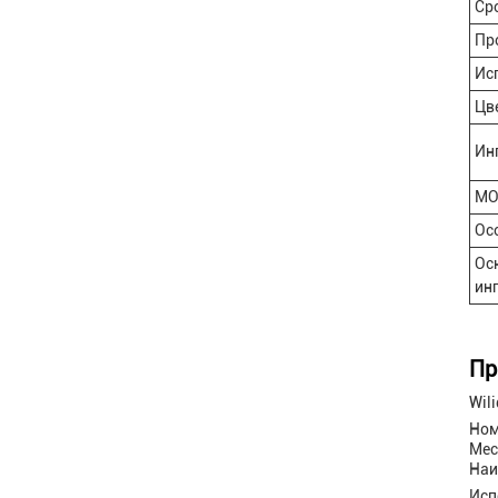
Ср
Пр
Ис
Цв
Ин
МО
Ос
Ос
ин
Пр
Wil
Ном
Мес
Наи
Исп