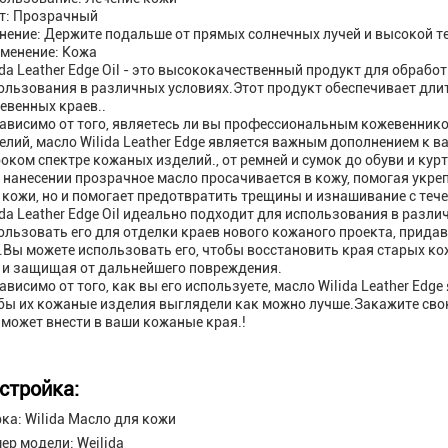
т: Прозрачный
нение: Держите подальше от прямых солнечных лучей и высокой 
менение: Кожа
ida Leather Edge Oil - это высококачественный продукт для обраб
ользования в различных условиях.Этот продукт обеспечивает дл
евенных краев..
ависимо от того, являетесь ли вы профессиональным кожевенник
елий, масло Wilida Leather Edge является важным дополнением к 
оком спектре кожаных изделий., от ремней и сумок до обуви и курт
 нанесении прозрачное масло просачивается в кожу, помогая укре
 кожи, но и помогает предотвратить трещины и изнашивание с теч
ida Leather Edge Oil идеально подходит для использования в разл
ользовать его для отделки краев нового кожаного проекта, прид
.Вы можете использовать его, чтобы восстановить края старых к
 и защищая от дальнейшего повреждения.
ависимо от того, как вы его используете, масло Wilida Leather Edge
бы их кожаные изделия выглядели как можно лучше.Закажите свою
 может внести в ваши кожаные края.!
стройка:
ка: Wilida Масло для кожи
ер модели: Weilida