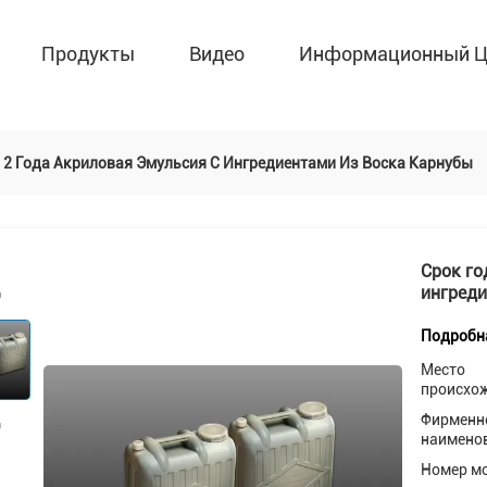
Продукты
Видео
Информационный Ц
 2 Года Акриловая Эмульсия С Ингредиентами Из Воска Карнубы
Срок го
ингреди
Подробн
Место
происхо
Фирменн
наимено
Номер м