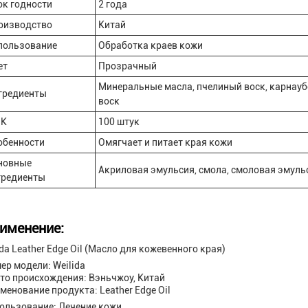
ок годности
2 года
оизводство
Китай
пользование
Обработка краев кожи
ет
Прозрачный
Минеральные масла, пчелиный воск, карнау
гредиенты
воск
К
100 штук
обенности
Омягчает и питает края кожи
новные
Акриловая эмульсия, смола, смоловая эмуль
гредиенты
именение:
ida Leather Edge Oil (Масло для кожевенного края)
ер модели: Weilida
то происхождения: Вэньчжоу, Китай
менование продукта: Leather Edge Oil
ользование: Лечение кожи