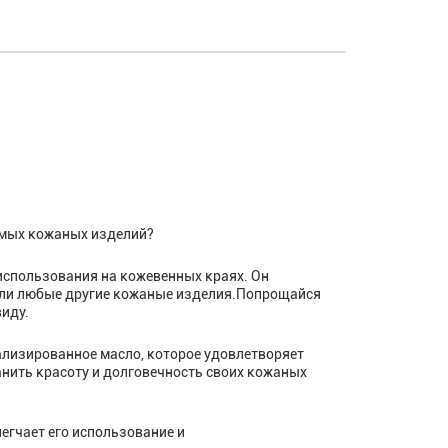
имых кожаных изделий?
я использования на кожевенных краях. Он
и или любые другие кожаные изделия.Попрощайся
иду.
иализированное масло, которое удовлетворяет
анить красоту и долговечность своих кожаных
легчает его использование и