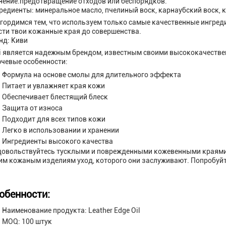
нение.предотвращение отходов или беспорядков.
редиенты: минеральное масло, пчелиный воск, карнаубский воск,
гордимся тем, что используем только самые качественные ингреди
сти твои кожанные края до совершенства.
нд: Киви
i является надежным брендом, известным своими высококачествен
чевые особенности:
Формула на основе смолы для длительного эффекта
Питает и увлажняет края кожи
Обеспечивает блестящий блеск
Защита от износа
Подходит для всех типов кожи
Легко в использовании и хранении
Ингредиенты высокого качества
довольствуйтесь тусклыми и поврежденными кожевенными краями. В
им кожаным изделиям уход, которого они заслуживают. Попробуйте
обенности:
Наименование продукта: Leather Edge Oil
MOQ: 100 штук