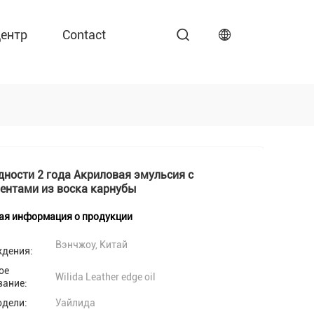
ентр
Contact
дности 2 года Акриловая эмульсия с
ентами из воска карнубы
ая информация о продукции
Вэнчжоу, Китай
ждения:
ое
Wilida Leather edge oil
вание:
одели:
Уайлида