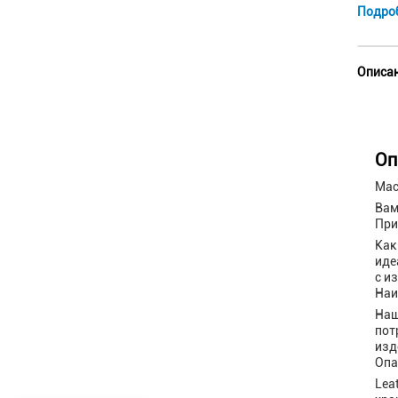
Подро
Описан
Оп
Мас
Вам
При
Как
иде
с и
Наи
Наш
пот
изд
Опа
Lea