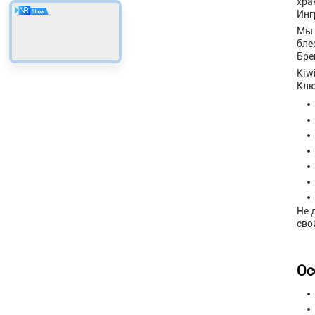
хра
Инг
Мы 
бле
Бре
Kiw
Клю
Не 
сво
Ос