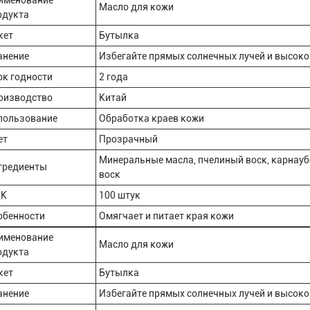
именование
Масло для кожи
одукта
кет
Бутылка
анение
Избегайте прямых солнечных лучей и высок
ок годности
2 года
оизводство
Китай
пользование
Обработка краев кожи
ет
Прозрачный
Минеральные масла, пчелиный воск, карнау
гредиенты
воск
К
100 штук
обенности
Омягчает и питает края кожи
именование
Масло для кожи
одукта
кет
Бутылка
анение
Избегайте прямых солнечных лучей и высок