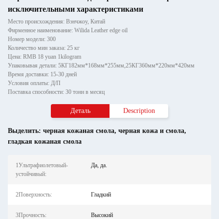
исключительными характеристиками
Место происхождения: Вэнчжоу, Китай
Фирменное наименование: Wilida Leather edge oil
Номер модели: 300
Количество мин заказа: 25 кг
Цена: RMB 18 yuan 1kilogram
Упаковывая детали: 5КГ182мм*168мм*255мм,25КГ360мм*220мм*420мм
Время доставки: 15-30 дней
Условия оплаты: Д/П
Поставка способности: 30 тонн в месяц
Деталь
Description
Выделить:
черная кожаная смола
,
черная кожа и смола
,
гладкая кожаная смола
1Ультрафиолетовый-
Да, да.
устойчивый:
2Поверхность:
Гладкий
3Прочность:
Высокий