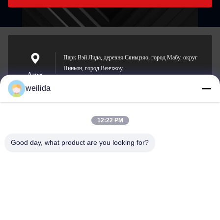
Парк Вэй Лида, деревня Сяньцзяо, город Мабу, округ
Пиньян, город Венчжоу
Адрес
weilida
12:22 PM
1013008132@qq.com
E-mail
Good day, what product are you looking for?
0086-577-63850685
Телефон