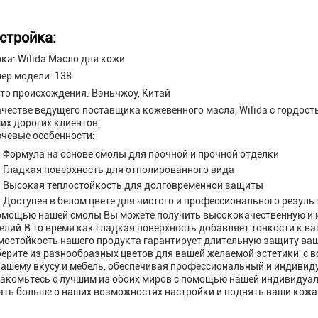
стройка:
ка: Wilida Масло для кожи
ер модели: 138
то происхождения: Вэньчжоу, Китай
ачестве ведущего поставщика кожевенного масла, Wilida с гордос
их дорогих клиентов.
чевые особенности:
Формула на основе смолы для прочной и прочной отделки
Гладкая поверхность для отполированного вида
Высокая теплостойкость для долговременной защиты
Доступен в белом цвете для чистого и профессионального резуль
омощью нашей смолы Вы можете получить высококачественную и 
елий.В то время как гладкая поверхность добавляет тонкости к
мостойкость нашего продукта гарантирует длительную защиту ва
ерите из разнообразных цветов для вашей желаемой эстетики, с 
вашему вкусу.и мебель, обеспечивая профессиональный и индивид
акомьтесь с лучшим из обоих миров с помощью нашей индивидуаль
ать больше о наших возможностях настройки и поднять ваши кожа