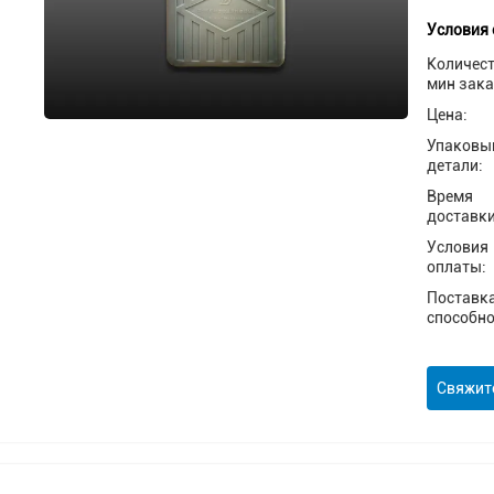
Условия 
Количес
мин зака
Цена:
Упаковы
детали:
Время
доставки
Условия
оплаты:
Поставк
способно
Свяжит