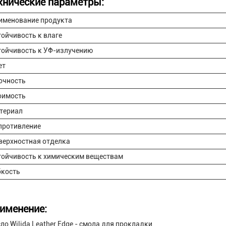
хнические параметры:
именование продукта
тойчивость к влаге
тойчивость к УФ-излучению
ет
очность
оимость
териал
противление
верхностная отделка
тойчивость к химическим веществам
бкость
именение:
ло Wilida Leather Edge - смола для прокладки