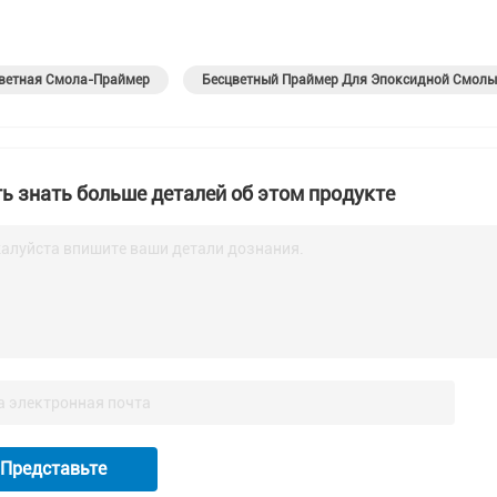
ветная Смола-Праймер
Бесцветный Праймер Для Эпоксидной Смолы
ь знать больше деталей об этом продукте
алуйста впишите ваши детали дознания.
Представьте