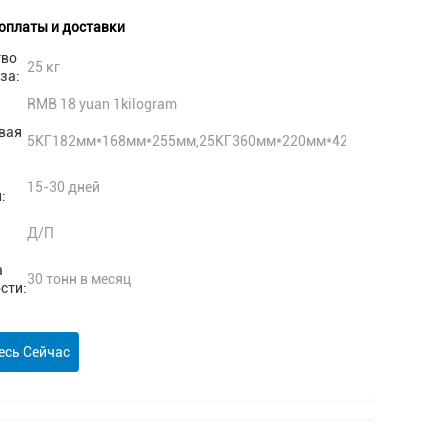
оплаты и доставки
тво
25 кг
за:
RMB 18 yuan 1kilogram
вая
5КГ182мм*168мм*255мм,25КГ360мм*220мм*420мм
15-30 дней
:
Д/П
а
30 тонн в месяц
сти:
есь Сейчас