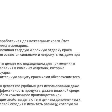
 разработанная для кожевенных краев.Этот
иях и сценариях.
спечивая твердую и прочную отделку краев
мня остаются сильными и нетронутыми, даже при
что делает его подходящим для применения в
зования в кожаных изделиях, которые
суары.
нительную защиту краев кожи.обеспечение того,
что делает его удобным для использования даже
ффективность продукта, даже в влажной среде.
любого кожевенного производства или
ие свойства делают его ценным дополнением к
свой сегодня и испытать разницу, которую он