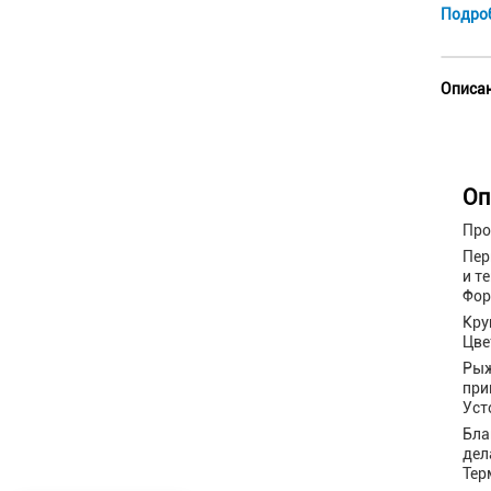
Подро
Описан
Оп
Про
Пер
и т
Фор
Кру
Цве
Рыж
при
Уст
Бла
дел
Тер