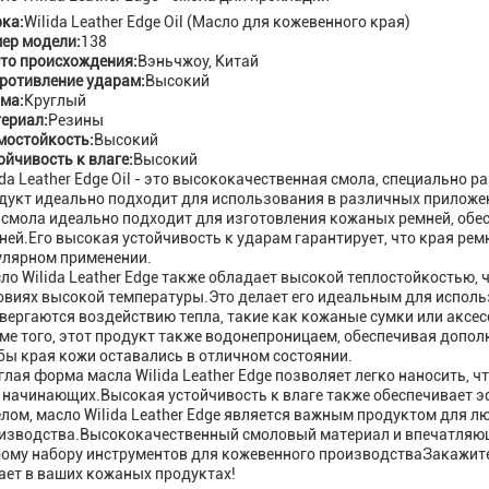
ка:
Wilida Leather Edge Oil (Масло для кожевенного края)
ер модели:
138
то происхождения:
Вэньчжоу, Китай
ротивление ударам:
Высокий
ма:
Круглый
ериал:
Резины
мостойкость:
Высокий
ойчивость к влаге:
Высокий
ida Leather Edge Oil - это высококачественная смола, специально
дукт идеально подходит для использования в различных приложен
 смола идеально подходит для изготовления кожаных ремней, обе
ней.Его высокая устойчивость к ударам гарантирует, что края ре
улярном применении.
ло Wilida Leather Edge также обладает высокой теплостойкостью, 
овиях высокой температуры.Это делает его идеальным для исполь
вергаются воздействию тепла, такие как кожаные сумки или аксес
ме того, этот продукт также водонепроницаем, обеспечивая допол
бы края кожи оставались в отличном состоянии.
глая форма масла Wilida Leather Edge позволяет легко наносить, 
 начинающих.Высокая устойчивость к влаге также обеспечивает э
елом, масло Wilida Leather Edge является важным продуктом для 
изводства.Высококачественный смоловый материал и впечатляющ
ому набору инструментов для кожевенного производстваЗакажите 
ает в ваших кожаных продуктах!