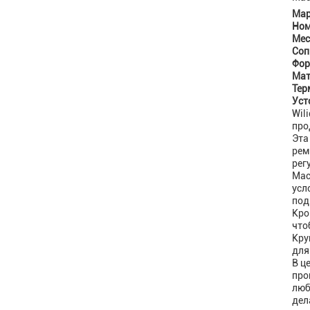
Мар
Ном
Мес
Соп
Фор
Мат
Тер
Уст
Wil
про
Эта
рем
рег
Мас
усл
под
Кро
что
Кру
для
В ц
про
люб
дел