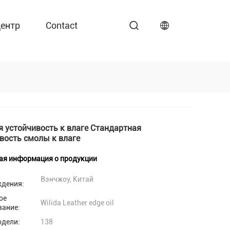
ентр
Contact
 устойчивость к влаге Стандартная
вость смолы к влаге
ая информация о продукции
Вэнчжоу, Китай
ждения:
ое
Wilida Leather edge oil
вание:
одели:
138