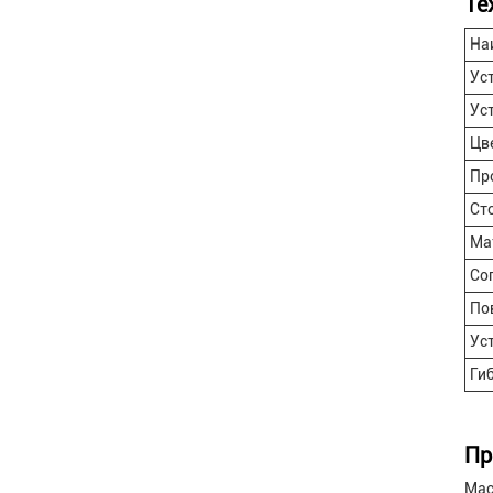
Те
На
Ус
Ус
Цв
Пр
Ст
Ма
Со
По
Ус
Ги
Пр
Мас