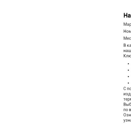
На
Мар
Ном
Мес
В к
наш
Клю
С п
изд
тер
Выб
по 
Озн
узн