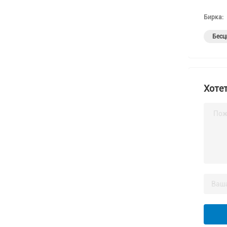
Бирка:
Бесц
Хотет
Пож