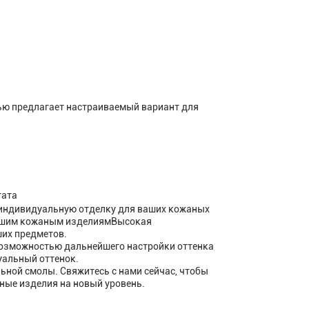
тью предлагает настраиваемый вариант для
тата
индивидуальную отделку для ваших кожаных
 вашим кожаным изделиямВысокая
ших предметов.
возможностью дальнейшего настройки оттенка
уальный оттенок.
ной смолы. Свяжитесь с нами сейчас, чтобы
ные изделия на новый уровень.