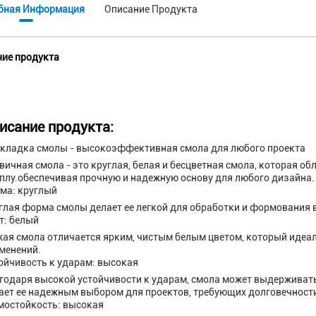
бная Информация
Описание Продукта
ие продукта
исание продукта:
кладка смолы - высокоэффективная смола для любого проекта
вичная смола - это круглая, белая и бесцветная смола, которая 
еплу.обеспечивая прочную и надежную основу для любого дизайна.
ма: круглый
глая форма смолы делает ее легкой для обработки и формования
т: белый
ая смола отличается ярким, чистым белым цветом, который идеа
менений.
ойчивость к ударам: высокая
годаря высокой устойчивости к ударам, смола может выдерживать
ает ее надежным выбором для проектов, требующих долговечности
мостойкость: высокая